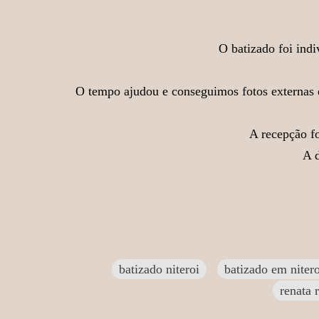
O batizado foi indi
O tempo ajudou e conseguimos fotos externas d
A recepção fo
A 
batizado niteroi
batizado em nitero
renata 