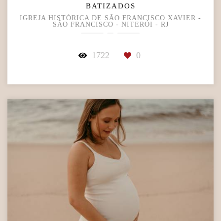
BATIZADOS
IGREJA HISTÓRICA DE SÃO FRANCISCO XAVIER -
SÃO FRANCISCO - NITERÓI - RJ
1722
0