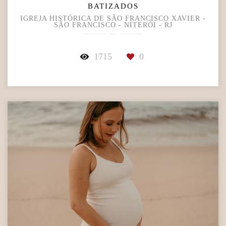
BATIZADOS
IGREJA HISTÓRICA DE SÃO FRANCISCO XAVIER -
SÃO FRANCISCO - NITERÓI - RJ
1715
0