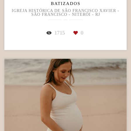
BATIZADOS
IGREJA HISTÓRICA DE SÃO FRANCISCO XAVIER -
SÃO FRANCISCO - NITERÓI - RJ
1715
0