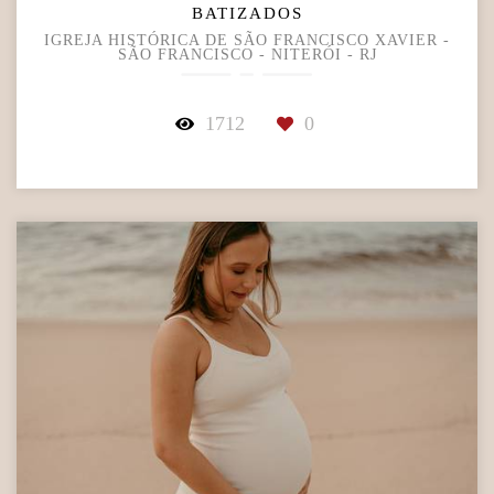
BATIZADOS
IGREJA HISTÓRICA DE SÃO FRANCISCO XAVIER -
SÃO FRANCISCO - NITERÓI - RJ
1712
0